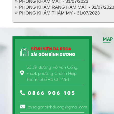
PHÒNG KHÁM MẮT - 31/07/2023
PHÒNG KHÁM RĂNG HÀM MẶT - 31/07/202
PHÒNG KHÁM THẨM MỸ - 31/07/2023
MAP
BỆNH VIỆN ĐA KHOA
SÀI GÒN BÌNH DƯƠNG
Số 39, đường Hồ Văn Cống,
khu.4, phường Chánh Hiệp,
Thành phố Hồ Chí Minh
0866 906 105
bvsaigonbinhduong@gmail.com