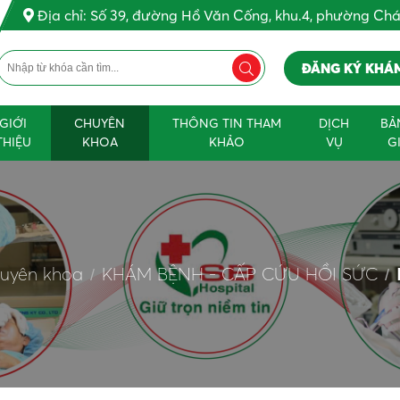
Địa chỉ: Số 39, đường Hồ Văn Cống, khu.4, phường Ch
ĐĂNG KÝ KHÁ
GIỚI
CHUYÊN
THÔNG TIN THAM
DỊCH
BẢ
THIỆU
KHOA
KHẢO
VỤ
G
uyên khoa
KHÁM BỆNH - CẤP CỨU HỒI SỨC