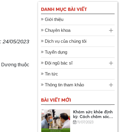
DANH MỤC BÀI VIẾT
DANH SÁCH CƠ SỞ
Giới thiệu
KHÁM BỆNH, CHỮA
BỆNH XẾP CẤP CƠ
14/01/2025
Chuyên khoa
BẢN
 24/05/2023
Dịch vụ của chúng tôi
Hướng dẫn chi tiết 7
Tuyển dụng
bước đăng ký bảo
hiểm xã hội tự
11/07/2023
Đội ngũ bác sĩ
nguyện online
h Dương thuộc
Tin tức
Tìm hiểu từ A - Z về
dịch vụ bảo lãnh
Thông tin tham khảo
viện phí
11/07/2023
BÀI VIẾT MỚI
Khám sức khỏe định
kỳ: Cách chăm sóc
sức khỏe tốt nhất là
11/07/2023
khi bạn khỏe mạnh