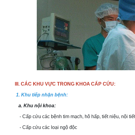
III. CÁC KHU VỰC TRONG KHOA CẤP CỨU:
1. Khu tiếp nhận bệnh:
a. Khu nội khoa:
- Cấp cứu các bệnh tim mạch, hô hấp, tiết niệu, nội t
- Cấp cứu các loại ngộ độc