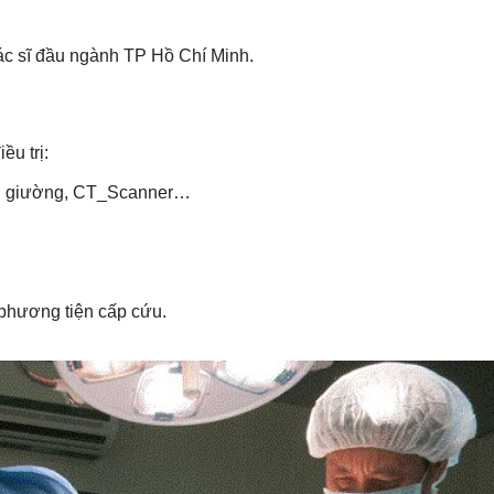
Bác sĩ đầu ngành TP Hồ Chí Minh.
u trị:
tại giường, CT_Scanner…
 phương tiện cấp cứu.