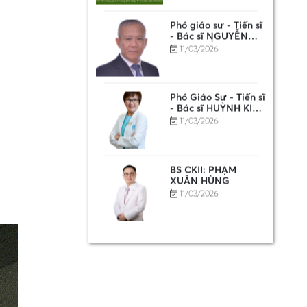
Phó giáo sư - Tiến sĩ
- Bác sĩ NGUYỄN
ANH TUẤN
11/03/2026
Phó Giáo Sư - Tiến sĩ
- Bác sĩ HUỲNH KIM
PHƯỢNG
11/03/2026
BS CKII: PHẠM
XUÂN HÙNG
11/03/2026
THÔNG BÁO VỀ
VIỆC THAY ĐỔI ĐỊA
CHỈ BỆNH VIỆN
04/07/2025
THEO QUY ĐỊNH
MỚI VỀ ĐƠN VỊ
HÀNH CHÍNH