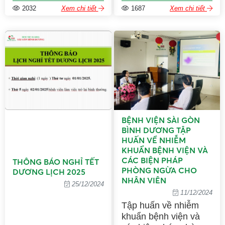
27.02.2025),ngày
2032
Xem chi tiết
1687
Xem chi tiết
27/02/2025 Bệnh viện
Đa khoa Sài Gòn Bình
Dương trân trọng cảm
ơn đến các Y Bác sĩ,
điều dưỡng, nhân viên
y tế và cũng chân
thành cảm ơn đến các
Lãnh đạo THÀNH ỦY-
HĐND – UBND-
UBMTTQVN Thành
BỆNH VIỆN SÀI GÒN
phố Thủ Dầu Một và
BÌNH DƯƠNG TẬP
các đồng chí Bí thư và
HUẤN VỀ NHIỄM
Chủ tịch phường
KHUẨN BỆNH VIỆN VÀ
CÁC BIỆN PHÁP
Tương Bình Hiệp... đã
THÔNG BÁO NGHỈ TẾT
PHÒNG NGỪA CHO
đến tặng hoa và động
DƯƠNG LỊCH 2025
NHÂN VIÊN
viên tinh thần nhân
25/12/2024
ngày Thầy thuốc Việt
11/12/2024
Nam.
Tập huấn về nhiễm
khuẩn bệnh viện và