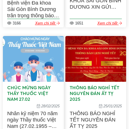
KHOA SÀI GÒN BÌNH
Bệnh viện Đa khoa
DƯƠNG XIN GỬI
Sài Gòn Bình Dương
NHỮNG LỜI CHÚC
trân trọng thông báo
THÂN THƯƠNG VÀ
đến Quý khách hàng
3166
Xem chi tiết
1651
Xem chi tiết
TỐT ĐẸP NHẤT ĐẾN
và Quý đối tác: Kể từ
TOÀN THỂ CÁC BÀ,
ngày 01/07/2025, địa
CÔ, CHỊ EM PHỤ NỮ
chỉ chính thức của
NGÀY 8/3 THẬT VUI
Bệnh viện sẽ được
VẺ VÀ THẬT NHIỀU
điều chỉnh
HẠNH PHÚC
CHÚC MỪNG NGÀY
THÔNG BÁO NGHỈ TẾT
THẦY THUỐC VIỆT
NGUYÊN ĐÁN ẤT TỴ
NAM 27.02
2025
28/02/2025
25/01/2025
Nhân kỷ niệm 70 năm
THÔNG BÁO NGHỈ
ngày Thầy thuốc Việt
TẾT NGUYÊN ĐÁN
Nam (27.02.1955 –
ẤT TỴ 2025