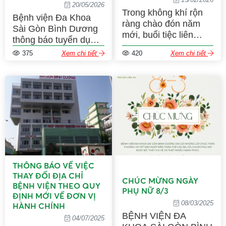
20/05/2026
Trong không khí rộn
Bệnh viện Đa Khoa
ràng chào đón năm
Sài Gòn Bình Dương
mới, buổi tiệc liên
thông báo tuyển dụng
hoan mừng Xuân Bính
các vị trí: Bác sĩ Tai –
375
Xem chi tiết
420
Xem chi tiết
Ngọ 2026 đã diễn ra
Mũi – Họng, Bác sĩ
ấm cúng và đầy niềm
Thẩm mỹ, Bác sĩ Gây
vui. Đây là dịp để mọi
mê – Hồi sức, KTV
người cùng nhau nhìn
Xét nghiệm, Nữ Hộ
lại chặng đường đã
sinh và Điều dưỡng.
qua, gắn kết tinh thần
Ứng viên quan tâm vui
và gửi đến nhau
lòng gửi hồ sơ về
những lời chúc tốt đẹp
email hoặc liên hệ bộ
cho năm mới.
phận nhân sự
THÔNG BÁO VỀ VIỆC
THAY ĐỔI ĐỊA CHỈ
CHÚC MỪNG NGÀY
BỆNH VIỆN THEO QUY
PHỤ NỮ 8/3
ĐỊNH MỚI VỀ ĐƠN VỊ
08/03/2025
HÀNH CHÍNH
BỆNH VIỆN ĐA
04/07/2025