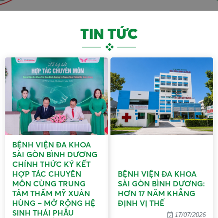
TIN TỨC
BỆNH VIỆN ĐA KHOA
SÀI GÒN BÌNH DƯƠNG
CHÍNH THỨC KÝ KẾT
HỢP TÁC CHUYÊN
BỆNH VIỆN ĐA KHOA
MÔN CÙNG TRUNG
SÀI GÒN BÌNH DƯƠNG:
TÂM THẨM MỸ XUÂN
HƠN 17 NĂM KHẲNG
HÙNG – MỞ RỘNG HỆ
ĐỊNH VỊ THẾ
SINH THÁI PHẪU
17/07/2026