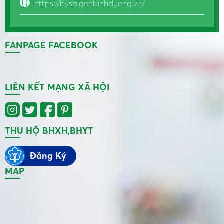
https://bvsaigonbinhduong.vn/
FANPAGE FACEBOOK
LIÊN KẾT MẠNG XÃ HỘI
THU HỘ BHXH,BHYT
Đăng Ký
MAP