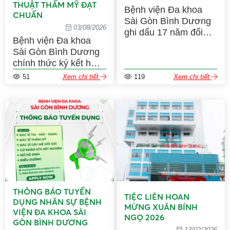
THUẬT THẨM MỸ ĐẠT
Bệnh viện Đa khoa
CHUẨN
Sài Gòn Bình Dương
03/08/2026
ghi dấu 17 năm đổi
Bệnh viện Đa khoa
mới, nâng cao chuyên
Sài Gòn Bình Dương
môn, cải thiện dịch vụ
chính thức ký kết hợp
và đồng hành chăm
tác chuyên môn với
sóc sức khỏe cộng
51
Xem chi tiết
119
Xem chi tiết
Trung tâm Thẩm mỹ
đồng
Xuân Hùng, mở rộng
hệ sinh thái thẩm mỹ
chuẩn y khoa và nâng
cao trải nghiệm khách
hàng
THÔNG BÁO TUYỂN
TIỆC LIÊN HOAN
DỤNG NHÂN SỰ BỆNH
MỪNG XUÂN BÍNH
VIỆN ĐA KHOA SÀI
NGỌ 2026
GÒN BÌNH DƯƠNG
13/02/2026