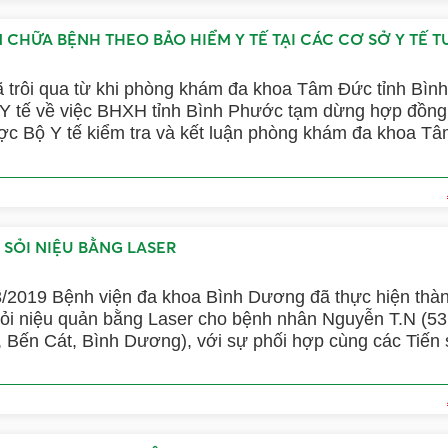
 CHỮA BỆNH THEO BẢO HIỂM Y TẾ TẠI CÁC CƠ SỞ Y TẾ 
 trôi qua từ khi phòng khám đa khoa Tâm Đức tỉnh Bìn
ộ Y tế về việc BHXH tỉnh Bình Phước tạm dừng hợp đồn
c Bộ Y tế kiểm tra và kết luận phòng khám đa khoa T
à cơ sở KCB - BHYT ban đầu và BHXH tỉnh Bình Phước
HYT đối với cơ sở này là trái với quy định của pháp luậ
 SỎI NIỆU BẰNG LASER
/2019 Bệnh viện đa khoa Bình Dương đã thực hiện thà
sỏi niệu quản bằng Laser cho bệnh nhân Nguyễn T.N (53 
 Bến Cát, Bình Dương), với sự phối hợp cùng các Tiến s
n Bình Dân Tp HCM. Sau khi phẫu thuật, tình trạng sức 
u hiện hồi phục tốt và đã được xuất viện ngày 04/03/20