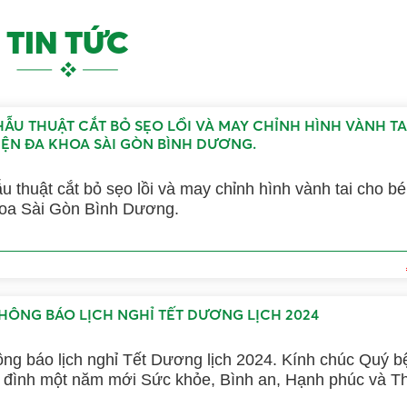
TIN TỨC
ẪU THUẬT CẮT BỎ SẸO LỒI VÀ MAY CHỈNH HÌNH VÀNH TA
VIỆN ĐA KHOA SÀI GÒN BÌNH DƯƠNG.
 thuật cắt bỏ sẹo lồi và may chỉnh hình vành tai cho bé 
hoa Sài Gòn Bình Dương.
THÔNG BÁO LỊCH NGHỈ TẾT DƯƠNG LỊCH 2024
ông báo lịch nghỉ Tết Dương lịch 2024. Kính chúc Quý 
 một năm mới Sức khỏe, Bình an, Hạnh phúc và Thịnh