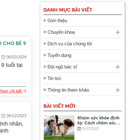
DANH MỤC BÀI VIẾT
DANH SÁCH CƠ SỞ
Giới thiệu
KHÁM BỆNH, CHỮA
BỆNH XẾP CẤP CƠ
14/01/2025
Chuyên khoa
BẢN
I CHO BÉ 9
Dịch vụ của chúng tôi
Hướng dẫn chi tiết 7
Tuyển dụng
bước đăng ký bảo
06/02/2024
hiểm xã hội tự
11/07/2023
9 tuổi tại
Đội ngũ bác sĩ
nguyện online
Tin tức
Tìm hiểu từ A - Z về
dịch vụ bảo lãnh
Thông tin tham khảo
Xem chi tiết
viện phí
11/07/2023
BÀI VIẾT MỚI
26/12/2023
Khám sức khỏe định
kỳ: Cách chăm sóc
bệnh nhân,
sức khỏe tốt nhất là
11/07/2023
khi bạn khỏe mạnh