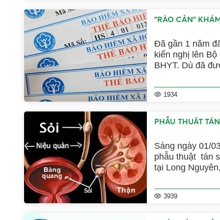
"RÀO CẢN" KHÁM
Đã gần 1 năm đã
kiến nghị lên B
BHYT. Dù đã đượ
hồ sơ pháp lý l
hợp đồng KCB - B
1934
PHẪU THUÂT TÁN
Sáng ngày 01/03
phẫu thuật tán 
tại Long Nguyên,
đến từ Bệnh việ
bệnh nhân có biể
3939