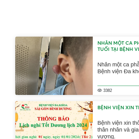
NHÂN MỘT CA PH
TUỔI TẠI BỆNH 
Nhân một ca phẫu
Bệnh viện Đa k
3382
BỆNH VIỆN XIN 
Bệnh viện xin th
thân nhân và gia đình
vượng.