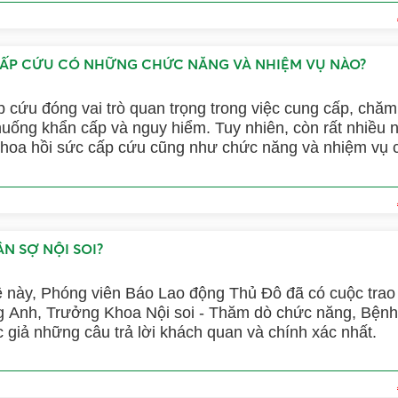
CẤP CỨU CÓ NHỮNG CHỨC NĂNG VÀ NHIỆM VỤ NÀO?
 cứu đóng vai trò quan trọng trong việc cung cấp, chăm
huống khẩn cấp và nguy hiểm. Tuy nhiên, còn rất nhiều 
 khoa hồi sức cấp cứu cũng như chức năng và nhiệm vụ 
thắc mắc của bạn đọc, trong bài viết này Bệnh Viện Đa 
ẽ chia sẻ thông tin chi tiết về khoa hồi sức cấp cứu ở
hé!
N SỢ NỘI SOI?
ề này, Phóng viên Báo Lao động Thủ Đô đã có cuộc trao 
 Anh, Trưởng Khoa Nội soi - Thăm dò chức năng, Bệnh
giả những câu trả lời khách quan và chính xác nhất.