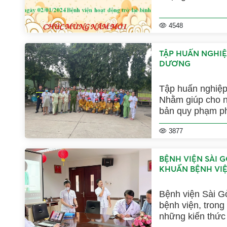
4548
TẬP HUẤN NGHIỆ
DƯƠNG
Tập huấn nghiệp
Nhằm giúp cho n
bản quy phạm ph
(PCCC và CNCH
3877
BỆNH VIỆN SÀI 
KHUẨN BỆNH VI
Bệnh viện Sài G
bệnh viện, trong buổi tập huấn đã truyền đạt tới cán bộ y tế, các y bác sỹ bệnh viện
những kiến thức