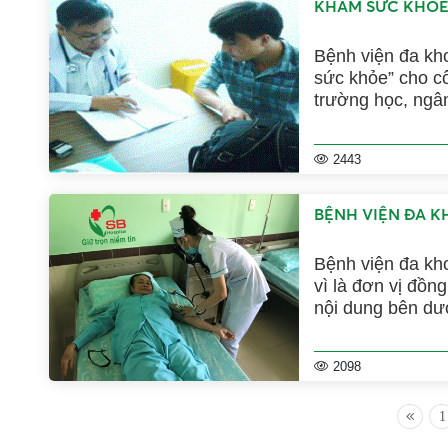
KHÁM SỨC KHỎE
Bệnh viện đa kh
sức khỏe” cho cô
trường học, ngâ
khỏe định kỳ.
2443
BỆNH VIỆN ĐA 
Bệnh viện đa k
vì là đơn vị đồn
nội dung bên dư
2098
1