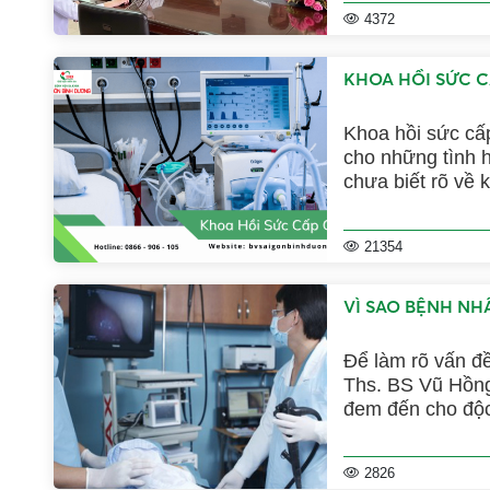
4372
KHOA HỒI SỨC 
Khoa hồi sức cấp
cho những tình 
chưa biết rõ về
Để giải đáp các 
Gòn Bình Dương s
21354
Cùng theo dõi n
VÌ SAO BỆNH NHÂ
Để làm rõ vấn đ
Ths. BS Vũ Hồng
đem đến cho độc 
2826