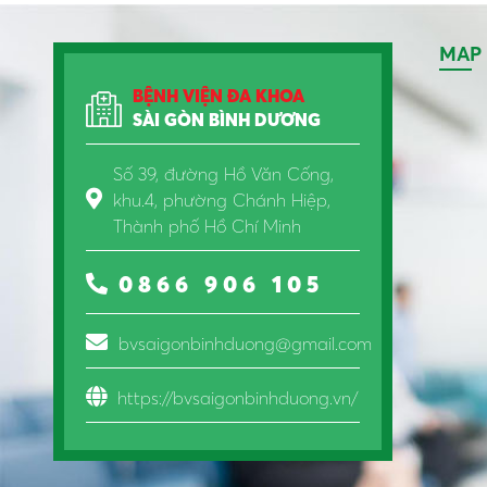
MAP
BỆNH VIỆN ĐA KHOA
SÀI GÒN BÌNH DƯƠNG
Số 39, đường Hồ Văn Cống,
khu.4, phường Chánh Hiệp,
Thành phố Hồ Chí Minh
0866 906 105
bvsaigonbinhduong@gmail.com
https://bvsaigonbinhduong.vn/