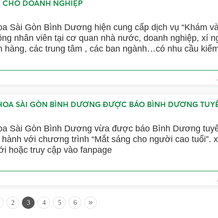
 CHO DOANH NGHIỆP
oa Sài Gòn Bình Dương hiện cung cấp dịch vụ “Khám và
ng nhân viên tại cơ quan nhà nước, doanh nghiệp, xí n
n hàng, các trung tâm , các ban ngành…có nhu cầu kiểm
KHOA SÀI GÒN BÌNH DƯƠNG ĐƯỢC BÁO BÌNH DƯƠNG TU
hoa Sài Gòn Bình Dương vừa được báo Bình Dương tuy
g hành với chương trình “Mắt sáng cho người cao tuổi”.
ới hoặc truy cập vào fanpage
2
3
4
5
6