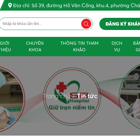
Địa chỉ: Số 39, đường Hồ Văn Cống, khu.4, phường Ch
ĐĂNG KÝ KHÁ
GIỚI
CHUYÊN
THÔNG TIN THAM
DỊCH
BẢ
THIỆU
KHOA
KHẢO
VỤ
G
Trang chủ
Tin tức