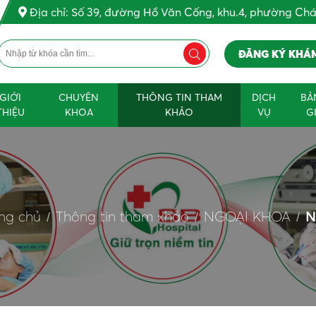
Địa chỉ: Số 39, đường Hồ Văn Cống, khu.4, phường Ch
ĐĂNG KÝ KHÁ
GIỚI
CHUYÊN
THÔNG TIN THAM
DỊCH
BẢ
THIỆU
KHOA
KHẢO
VỤ
G
ng chủ
Thông tin tham khảo
NGOẠI KHOA
N