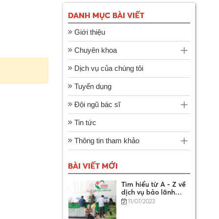
DANH MỤC BÀI VIẾT
DANH SÁCH CƠ SỞ
Giới thiệu
KHÁM BỆNH, CHỮA
BỆNH XẾP CẤP CƠ
14/01/2025
Chuyên khoa
BẢN
Dịch vụ của chúng tôi
Hướng dẫn chi tiết 7
Tuyển dụng
bước đăng ký bảo
hiểm xã hội tự
11/07/2023
Đội ngũ bác sĩ
nguyện online
Tin tức
Tìm hiểu từ A - Z về
dịch vụ bảo lãnh
Thông tin tham khảo
viện phí
11/07/2023
BÀI VIẾT MỚI
Khám sức khỏe định
kỳ: Cách chăm sóc
sức khỏe tốt nhất là
11/07/2023
khi bạn khỏe mạnh