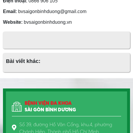
Điện thoại:
0866 906 105
Email:
bvsaigonbinhduong@gmail.com
Website:
bvsaigonbinhduong.vn
Bài viết khác:
BỆNH VIỆN ĐA KHOA
SÀI GÒN BÌNH DƯƠNG
Số 39, đường Hồ Văn Cống, khu.4, phường
Chánh Hiệp, Thành phố Hồ Chí Minh