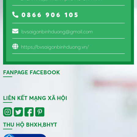
0866 906 105
bvsaigonbinhduong@gmail.com
https://bvsaigonbinhduong.vn/
FANPAGE FACEBOOK
LIÊN KẾT MẠNG XÃ HỘI
THU HỘ BHXH,BHYT