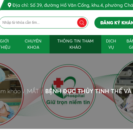
Địa chỉ: Số 39, đường Hồ Văn Cống, khu.4, phường Ch
ĐĂNG KÝ KHÁ
GIỚI
CHUYÊN
THÔNG TIN THAM
DỊCH
BẢ
THIỆU
KHOA
KHẢO
VỤ
G
am khảo
MẮT
BỆNH ĐỤC THỦY TINH THỂ VÀ