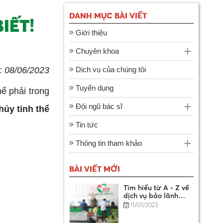
DANH MỤC BÀI VIẾT
IẾT!
Giới thiệu
DANH SÁCH CƠ SỞ
KHÁM BỆNH, CHỮA
BỆNH XẾP CẤP CƠ
Chuyên khoa
14/01/2025
BẢN
 08/06/2023
Dịch vụ của chúng tôi
Hướng dẫn chi tiết 7
Tuyển dụng
hể phải trong
bước đăng ký bảo
hiểm xã hội tự
11/07/2023
Đội ngũ bác sĩ
hủy tinh thể
nguyện online
Tin tức
Tìm hiểu từ A - Z về
Thông tin tham khảo
dịch vụ bảo lãnh
viện phí
11/07/2023
BÀI VIẾT MỚI
Khám sức khỏe định
kỳ: Cách chăm sóc
sức khỏe tốt nhất là
11/07/2023
khi bạn khỏe mạnh