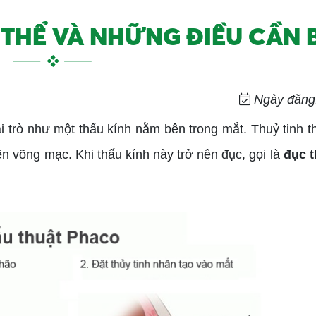
THỂ VÀ NHỮNG ĐIỀU CẦN B
Ngày đăng:
ai trò như một thấu kính nằm bên trong mắt. Thuỷ tinh t
rên võng mạc. Khi thấu kính này trở nên đục, gọi là
đục t