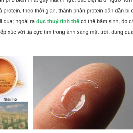
phổ biến nhất gây mất thị lực, đặc biệt là ở người lớn 
 protein, theo thời gian, thành phần protein dần dần bị
i qua; ngoài ra
đục thuỷ tinh thể
có thể bẩm sinh, do c
ếp xúc với tia cực tím trong ánh sáng mặt trời, dùng qu