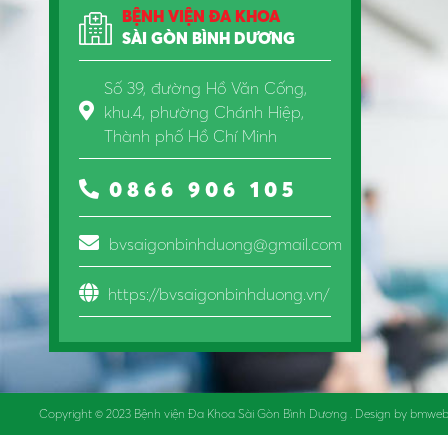
BỆNH VIỆN ĐA KHOA
SÀI GÒN BÌNH DƯƠNG
Số 39, đường Hồ Văn Cống,
khu.4, phường Chánh Hiệp,
Thành phố Hồ Chí Minh
0866 906 105
bvsaigonbinhduong@gmail.com
https://bvsaigonbinhduong.vn/
Copyright © 2023
Bệnh viện Đa Khoa Sài Gòn Bình Dương
. Design by bmweb.