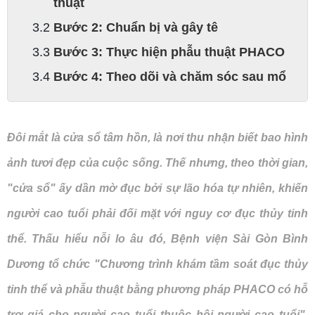
thuật
Bước 2: Chuẩn bị và gây tê
Bước 3: Thực hiện phẫu thuật PHACO
Bước 4: Theo dõi và chăm sóc sau mổ
Đôi mắt là cửa sổ tâm hồn, là nơi thu nhận biết bao hình
ảnh tươi đẹp của cuộc sống. Thế nhưng, theo thời gian,
"cửa sổ" ấy dần mờ đục bởi sự lão hóa tự nhiên, khiến
người cao tuổi phải đối mặt với nguy cơ đục thủy tinh
thể. Thấu hiểu nỗi lo âu đó, Bệnh viện Sài Gòn Bình
Dương tổ chức "Chương trình khám tầm soát đục thủy
tinh thể và phẫu thuật bằng phương pháp PHACO có hỗ
trợ giá cho người cao tuổi thuộc hội người cao tuổi".