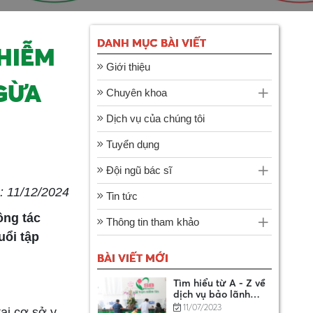
KHOA SÀI GÒN
BÌNH DƯƠNG
16/04/2023
DANH MỤC BÀI VIẾT
HIỄM
DANH SÁCH CƠ SỞ
Giới thiệu
KHÁM BỆNH, CHỮA
GỪA
BỆNH XẾP CẤP CƠ
14/01/2025
Chuyên khoa
BẢN
Dịch vụ của chúng tôi
Hướng dẫn chi tiết 7
Tuyển dụng
bước đăng ký bảo
hiểm xã hội tự
11/07/2023
Đội ngũ bác sĩ
nguyện online
 11/12/2024
Tin tức
Tìm hiểu từ A - Z về
ông tác
dịch vụ bảo lãnh
Thông tin tham khảo
viện phí
11/07/2023
uổi tập
BÀI VIẾT MỚI
Khám sức khỏe định
kỳ: Cách chăm sóc
sức khỏe tốt nhất là
11/07/2023
ại cơ sở y