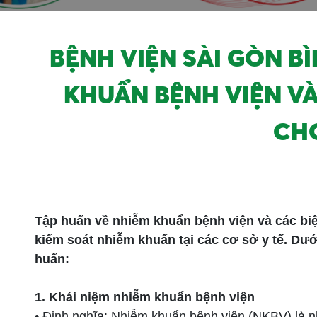
BỆNH VIỆN SÀI GÒN B
KHUẨN BỆNH VIỆN V
CH
Tập huấn về nhiễm khuẩn bệnh viện và các bi
kiểm soát nhiễm khuẩn tại các cơ sở y tế. Dướ
huấn:
1. Khái niệm nhiễm khuẩn bệnh viện
• Định nghĩa: Nhiễm khuẩn bệnh viện (NKBV) là nh