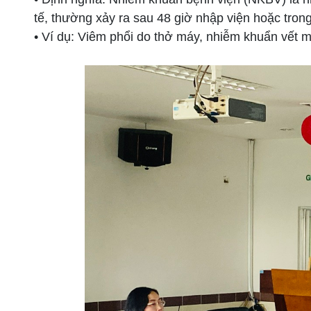
tế, thường xảy ra sau 48 giờ nhập viện hoặc tron
• Ví dụ: Viêm phổi do thở máy, nhiễm khuẩn vết 