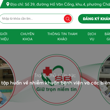
Địa chỉ: Số 39, đường Hồ Văn Cống, khu.4, phường Ch
ĐĂNG KÝ KHÁ
GIỚI
CHUYÊN
THÔNG TIN THAM
DỊCH
BẢ
THIỆU
KHOA
KHẢO
VỤ
G
Trang chủ
Tin tức
 tập huấn về nhiễm khuẩn bệnh viện và các biệ