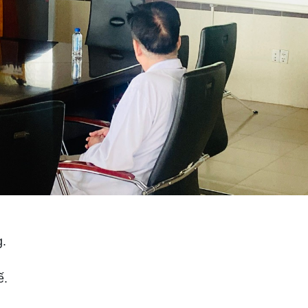
g.
ế.