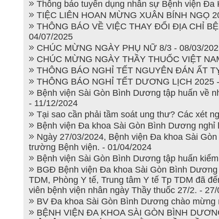
Thông báo tuyển dụng nhân sự Bệnh viện Đa 
TIỆC LIÊN HOAN MỪNG XUÂN BÍNH NGỌ 202
THÔNG BÁO VỀ VIỆC THAY ĐỔI ĐỊA CHỈ BỆ
04/07/2025
CHÚC MỪNG NGÀY PHỤ NỮ 8/3 - 08/03/202
CHÚC MỪNG NGÀY THẦY THUỐC VIỆT NAM 2
THÔNG BÁO NGHỈ TẾT NGUYÊN ĐÁN ẤT TỴ 2
THÔNG BÁO NGHỈ TẾT DƯƠNG LỊCH 2025 - 
Bệnh viện Sài Gòn Bình Dương tập huấn về nh
- 11/12/2024
Tại sao cần phải tầm soát ung thư? Các xét ng
Bệnh viện Đa khoa Sài Gòn Bình Dương nghỉ l
Ngày 27/03/2024, Bệnh viện Đa khoa Sài Gòn 
trường Bệnh viện. - 01/04/2024
Bệnh viện Sài Gòn Bình Dương tập huấn kiểm 
BGĐ Bệnh viện Đa khoa Sài Gòn Bình Dương
TDM, Phòng Y tế, Trung tâm Y tế Tp TDM đã đến 
viên bệnh viện nhân ngày Thầy thuốc 27/2. - 27
BV Đa khoa Sài Gòn Bình Dương chào mừng ng
BỆNH VIỆN ĐA KHOA SÀI GÒN BÌNH DƯƠN