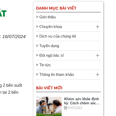
DANH MỤC BÀI VIẾT
ẬT
DANH SÁCH CƠ SỞ
Giới thiệu
KHÁM BỆNH, CHỮA
BỆNH XẾP CẤP CƠ
14/01/2025
Chuyên khoa
BẢN
 16/07/2024
Dịch vụ của chúng tôi
Hướng dẫn chi tiết 7
Tuyển dụng
bước đăng ký bảo
hiểm xã hội tự
11/07/2023
Đội ngũ bác sĩ
nguyện online
Tin tức
Tìm hiểu từ A - Z về
dịch vụ bảo lãnh
Thông tin tham khảo
viện phí
11/07/2023
g 2 bên suốt
BÀI VIẾT MỚI
 tai 2 bên
Khám sức khỏe định
kỳ: Cách chăm sóc
sức khỏe tốt nhất là
11/07/2023
khi bạn khỏe mạnh