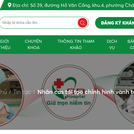
Địa chỉ: Số 39, đường Hồ Văn Cống, khu.4, phường Ch
ĐĂNG KÝ KHÁ
GIỚI
CHUYÊN
THÔNG TIN THAM
DỊCH
BẢ
THIỆU
KHOA
KHẢO
VỤ
G
chủ
Tin tức
Nhân cas tái tạo chỉnh hình vành ta