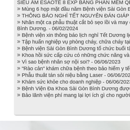
SIÊU ÂM ESAOTÉ 8 EXP BẰNG PHẦN MỀM QEL
Mùng 6 họp mặt đầu năm Bệnh viện Sài Gòn B
THÔNG BÁO NGHỈ TẾT NGUYÊN ĐÁN GIÁP TH
Nhân một ca phẫu thuật cắt bỏ sẹo lồi và may c
Bình Dương. - 06/02/2024
Bệnh viện xin thông báo lịch nghỉ Tết Dương l
Tập huấn nghiệp vụ phòng cháy, chữa cháy tạ
Bệnh viện Sài Gòn Bình Dương tổ chức buổi tậ
Khoa hồi sức cấp cứu có những chức năng và 
Vì sao bệnh nhân sợ nội soi? - 06/06/2023
"Rào cản" khám chữa bệnh theo bảo hiểm y tế t
Phẫu thuât tán sỏi niệu bằng Laser - 06/06/20
Khám sức khỏe cho doanh nghiệp - 06/06/202
Bệnh Viện Đa Khoa Sài Gòn Bình Dương được
Bảo lãnh viện phí mang lại lợi ích gì cho ngư