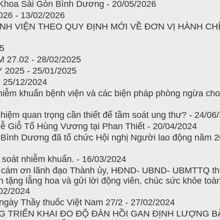
Khoa Sài Gòn Bình Dương - 20/05/2026
6 - 13/02/2026
NH VIỆN THEO QUY ĐỊNH MỚI VỀ ĐƠN VỊ HÀNH CHÍ
5
7.02 - 28/02/2025
025 - 25/01/2025
25/12/2024
iễm khuẩn bệnh viện và các biện pháp phòng ngừa cho
hiệm quan trọng cần thiết để tầm soát ung thư? - 24/06
ễ Giỗ Tổ Hùng Vương tại Phan Thiết - 20/04/2024
Bình Dương đã tổ chức Hội nghị Người lao động năm 20
soát nhiễm khuẩn. - 16/03/2024
 cám ơn lãnh đạo Thành ủy, HĐND- UBND- UBMTTQ th
tặng lẵng hoa và gửi lời động viên, chúc sức khỏe toà
/02/2024
ày Thầy thuốc Việt Nam 27/2 - 27/02/2024
G TRIỂN KHAI ĐO ĐỘ ĐÀN HỒI GAN ĐỊNH LƯỢNG 