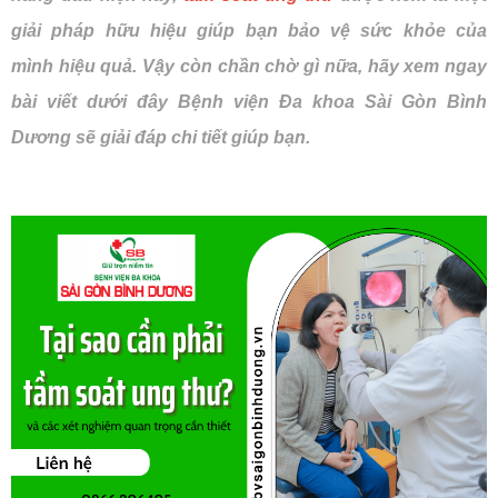
giải pháp hữu hiệu giúp bạn bảo vệ sức khỏe của
mình hiệu quả. Vậy còn chần chờ gì nữa, hãy xem ngay
bài viết dưới đây Bệnh viện Đa khoa Sài Gòn Bình
Dương sẽ giải đáp chi tiết giúp bạn.