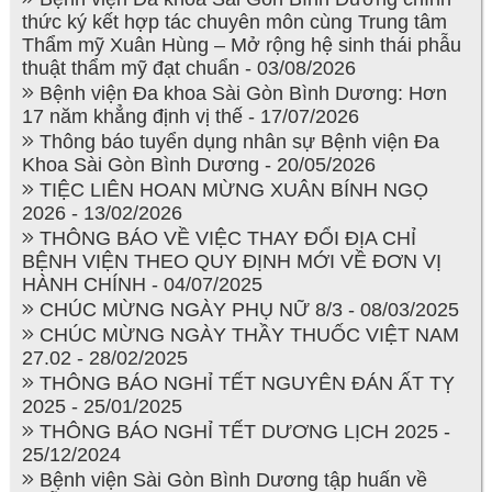
thức ký kết hợp tác chuyên môn cùng Trung tâm
Thẩm mỹ Xuân Hùng – Mở rộng hệ sinh thái phẫu
thuật thẩm mỹ đạt chuẩn - 03/08/2026
Bệnh viện Đa khoa Sài Gòn Bình Dương: Hơn
17 năm khẳng định vị thế - 17/07/2026
Thông báo tuyển dụng nhân sự Bệnh viện Đa
Khoa Sài Gòn Bình Dương - 20/05/2026
TIỆC LIÊN HOAN MỪNG XUÂN BÍNH NGỌ
2026 - 13/02/2026
THÔNG BÁO VỀ VIỆC THAY ĐỔI ĐỊA CHỈ
BỆNH VIỆN THEO QUY ĐỊNH MỚI VỀ ĐƠN VỊ
HÀNH CHÍNH - 04/07/2025
CHÚC MỪNG NGÀY PHỤ NỮ 8/3 - 08/03/2025
CHÚC MỪNG NGÀY THẦY THUỐC VIỆT NAM
27.02 - 28/02/2025
THÔNG BÁO NGHỈ TẾT NGUYÊN ĐÁN ẤT TỴ
2025 - 25/01/2025
THÔNG BÁO NGHỈ TẾT DƯƠNG LỊCH 2025 -
25/12/2024
Bệnh viện Sài Gòn Bình Dương tập huấn về