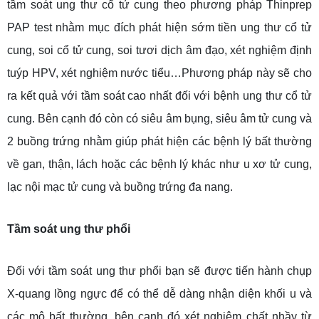
tầm soát ung thư cổ tử cung theo phương pháp Thinprep
PAP test nhằm mục đích phát hiện sớm tiền ung thư cổ tử
cung, soi cổ tử cung, soi tươi dịch âm đạo, xét nghiệm định
tuýp HPV, xét nghiệm nước tiểu…Phương pháp này sẽ cho
ra kết quả với tầm soát cao nhất đối với bệnh ung thư cổ tử
cung. Bên cạnh đó còn có siêu âm bụng, siêu âm tử cung và
2 buồng trứng nhằm giúp phát hiện các bệnh lý bất thường
về gan, thận, lách hoặc các bệnh lý khác như u xơ tử cung,
lạc nội mạc tử cung và buồng trứng đa nang.
Tầm soát ung thư phổi
Đối với tầm soát ung thư phổi bạn sẽ được tiến hành chụp
X-quang lồng ngực để có thể dễ dàng nhận diện khối u và
các mô bất thường, bên cạnh đó xét nghiệm chất nhầy từ