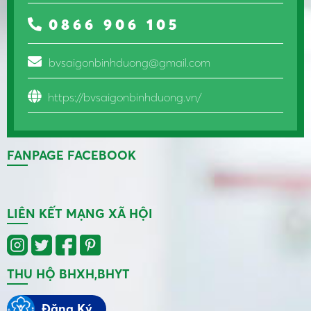
0866 906 105
bvsaigonbinhduong@gmail.com
https://bvsaigonbinhduong.vn/
FANPAGE FACEBOOK
LIÊN KẾT MẠNG XÃ HỘI
THU HỘ BHXH,BHYT
Đăng Ký