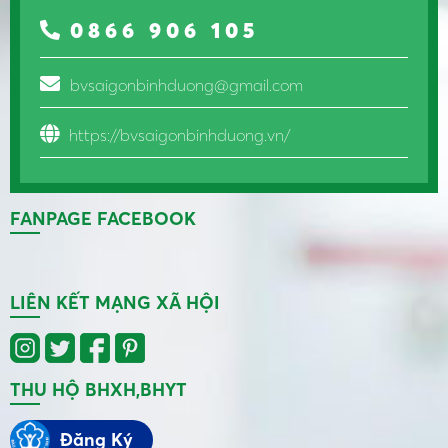
0866 906 105
bvsaigonbinhduong@gmail.com
https://bvsaigonbinhduong.vn/
FANPAGE FACEBOOK
LIÊN KẾT MẠNG XÃ HỘI
THU HỘ BHXH,BHYT
Đăng Ký