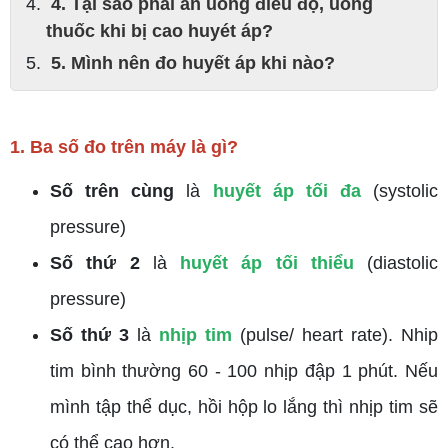
4. Tại sao phải ăn uống điều độ, uống
thuốc khi bị cao huyét áp?
5. Mình nên đo huyết áp khi nào?
1. Ba số đo trên máy là gì?
Số trên cùng
là
huyết áp tối đa
(systolic
pressure)
Số thứ 2
là
huyết áp tối thiểu
(diastolic
pressure)
Số thứ 3
là
nhịp tim
(pulse/ heart rate). Nhip
tim bình thường 60 - 100 nhịp đập 1 phút. Nếu
mình tập thể dục, hồi hộp lo lắng thì nhịp tim sẽ
có thể cao hơn.