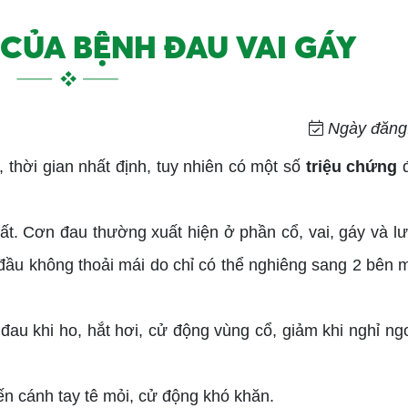
CỦA BỆNH ĐAU VAI GÁY
Ngày đăng:
 thời gian nhất định, tuy nhiên có một số
triệu chứng
đ
hất. Cơn đau thường xuất hiện ở phần cổ, vai, gáy và l
ầu không thoải mái do chỉ có thể nghiêng sang 2 bên 
 đau khi ho, hắt hơi, cử động vùng cổ, giảm khi nghỉ n
ến cánh tay tê mỏi, cử động khó khăn.