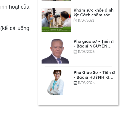
Khám sức khỏe định
inh hoạt của
kỳ: Cách chăm sóc
sức khỏe tốt nhất là
11/07/2023
khi bạn khỏe mạnh
 (kể cả uống
Phó giáo sư - Tiến sĩ
- Bác sĩ NGUYỄN
ANH TUẤN
11/03/2026
Phó Giáo Sư - Tiến sĩ
- Bác sĩ HUỲNH KIM
PHƯỢNG
11/03/2026
BS CKII: PHẠM
XUÂN HÙNG
11/03/2026
THÔNG BÁO VỀ