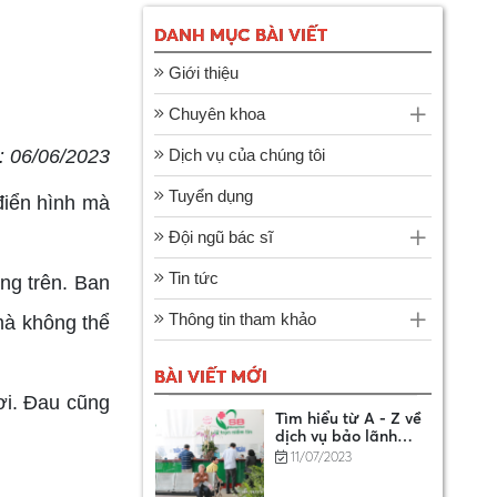
DANH MỤC BÀI VIẾT
BỆNH VIỆN ĐA
KHOA SÀI GÒN
Giới thiệu
BÌNH DƯƠNG
16/04/2023
Chuyên khoa
 06/06/2023
Dịch vụ của chúng tôi
DANH SÁCH CƠ SỞ
KHÁM BỆNH, CHỮA
Tuyển dụng
BỆNH XẾP CẤP CƠ
iển hình mà
14/01/2025
BẢN
Đội ngũ bác sĩ
Tin tức
ưng trên. Ban
Hướng dẫn chi tiết 7
bước đăng ký bảo
hiểm xã hội tự
Thông tin tham khảo
mà không thể
11/07/2023
nguyện online
BÀI VIẾT MỚI
Tìm hiểu từ A - Z về
gơi. Đau cũng
dịch vụ bảo lãnh
viện phí
11/07/2023