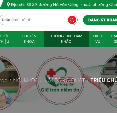
Địa chỉ: Số 39, đường Hồ Văn Cống, khu.4, phường Ch
ĐĂNG KÝ KHÁ
GIỚI
CHUYÊN
THÔNG TIN THAM
DỊCH
BẢ
THIỆU
KHOA
KHẢO
VỤ
G
hảo
NỘI KHOA
NỘI TỔNG QUÁT
TRIỆU CH