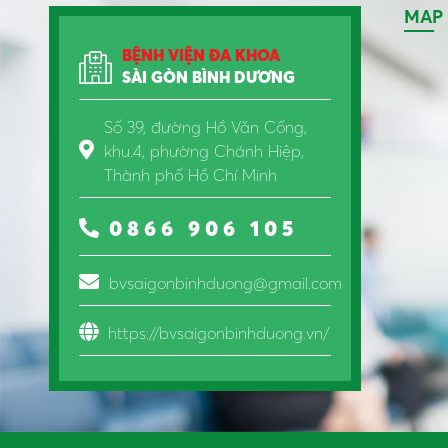
MAP
BỆNH VIỆN ĐA KHOA
SÀI GÒN BÌNH DƯƠNG
Số 39, đường Hồ Văn Cống,
khu.4, phường Chánh Hiệp,
Thành phố Hồ Chí Minh
0866 906 105
bvsaigonbinhduong@gmail.com
https://bvsaigonbinhduong.vn/