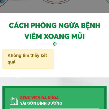
CÁCH PHÒNG NGỪA BỆNH
VIÊM XOANG MŨI
Không tìm thấy kết
quả
BỆNH VIỆN ĐA KHOA
SÀI GÒN BÌNH DƯƠNG