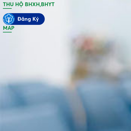
THU HỘ BHXH,BHYT
Đăng Ký
MAP