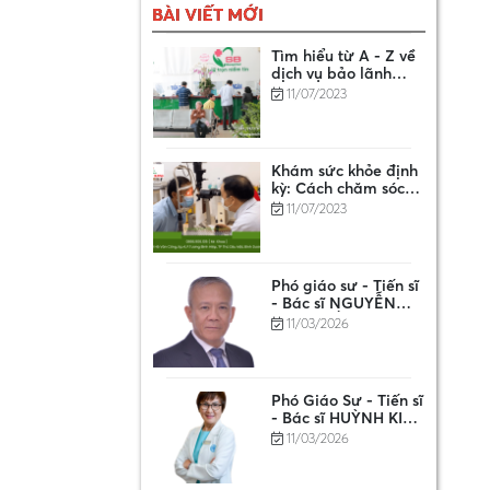
BÀI VIẾT MỚI
Tìm hiểu từ A - Z về
dịch vụ bảo lãnh
viện phí
11/07/2023
Khám sức khỏe định
kỳ: Cách chăm sóc
sức khỏe tốt nhất là
11/07/2023
khi bạn khỏe mạnh
Phó giáo sư - Tiến sĩ
- Bác sĩ NGUYỄN
ANH TUẤN
11/03/2026
Phó Giáo Sư - Tiến sĩ
- Bác sĩ HUỲNH KIM
PHƯỢNG
11/03/2026