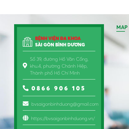
MAP
BỆNH VIỆN ĐA KHOA
SÀI GÒN BÌNH DƯƠNG
Số 39, đường Hồ Văn Cống,
khu.4, phường Chánh Hiệp,
Thành phố Hồ Chí Minh
0866 906 105
bvsaigonbinhduong@gmail.com
https://bvsaigonbinhduong.vn/