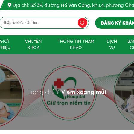
Địa chỉ: Số 39, đường Hồ Văn Cống, khu.4, phường Ch
ĐĂNG KÝ KHÁ
GIỚI
CHUYÊN
THÔNG TIN THAM
DỊCH
BẢ
THIỆU
KHOA
KHẢO
VỤ
G
Trang chủ
Viêm xoang mũi